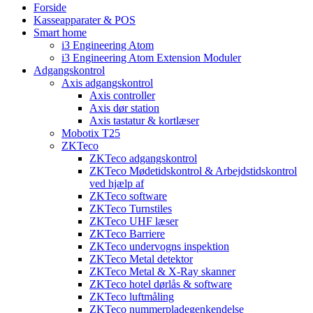
Forside
Kasseapparater & POS
Smart home
i3 Engineering Atom
i3 Engineering Atom Extension Moduler
Adgangskontrol
Axis adgangskontrol
Axis controller
Axis dør station
Axis tastatur & kortlæser
Mobotix T25
ZKTeco
ZKTeco adgangskontrol
ZKTeco Mødetidskontrol & Arbejdstidskontrol
ved hjælp af
ZKTeco software
ZKTeco Turnstiles
ZKTeco UHF læser
ZKTeco Barriere
ZKTeco undervogns inspektion
ZKTeco Metal detektor
ZKTeco Metal & X-Ray skanner
ZKTeco hotel dørlås & software
ZKTeco luftmåling
ZKTeco nummerpladegenkendelse