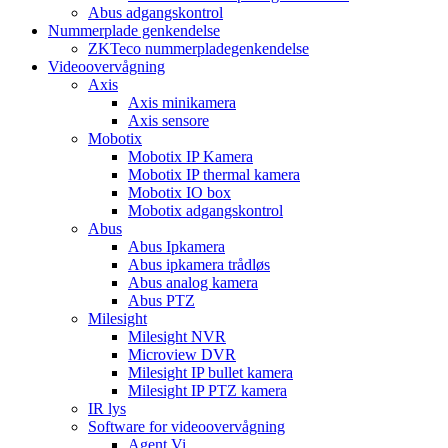
Abus adgangskontrol
Nummerplade genkendelse
ZKTeco nummerpladegenkendelse
Videoovervågning
Axis
Axis minikamera
Axis sensore
Mobotix
Mobotix IP Kamera
Mobotix IP thermal kamera
Mobotix IO box
Mobotix adgangskontrol
Abus
Abus Ipkamera
Abus ipkamera trådløs
Abus analog kamera
Abus PTZ
Milesight
Milesight NVR
Microview DVR
Milesight IP bullet kamera
Milesight IP PTZ kamera
IR lys
Software for videoovervågning
Agent Vi