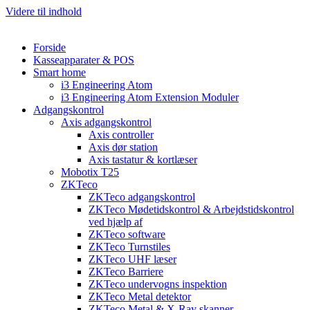
Videre til indhold
Forside
Kasseapparater & POS
Smart home
i3 Engineering Atom
i3 Engineering Atom Extension Moduler
Adgangskontrol
Axis adgangskontrol
Axis controller
Axis dør station
Axis tastatur & kortlæser
Mobotix T25
ZKTeco
ZKTeco adgangskontrol
ZKTeco Mødetidskontrol & Arbejdstidskontrol
ved hjælp af
ZKTeco software
ZKTeco Turnstiles
ZKTeco UHF læser
ZKTeco Barriere
ZKTeco undervogns inspektion
ZKTeco Metal detektor
ZKTeco Metal & X-Ray skanner