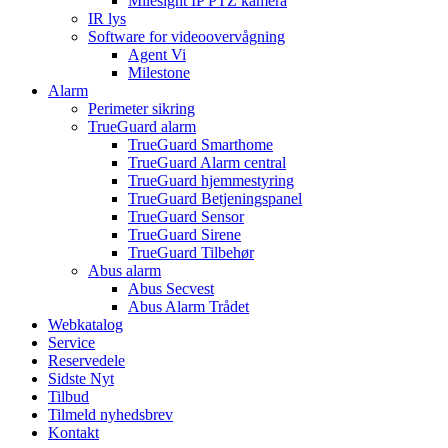
Milesight IP PTZ kamera
IR lys
Software for videoovervågning
Agent Vi
Milestone
Alarm
Perimeter sikring
TrueGuard alarm
TrueGuard Smarthome
TrueGuard Alarm central
TrueGuard hjemmestyring
TrueGuard Betjeningspanel
TrueGuard Sensor
TrueGuard Sirene
TrueGuard Tilbehør
Abus alarm
Abus Secvest
Abus Alarm Trådet
Webkatalog
Service
Reservedele
Sidste Nyt
Tilbud
Tilmeld nyhedsbrev
Kontakt