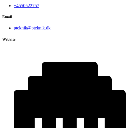
+4550522757
Email
pteknik@pteknik.dk
WebSite