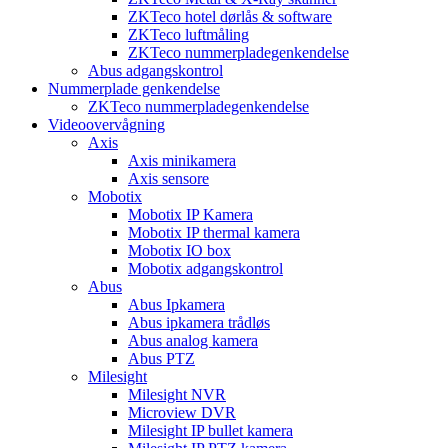
ZKTeco hotel dørlås & software
ZKTeco luftmåling
ZKTeco nummerpladegenkendelse
Abus adgangskontrol
Nummerplade genkendelse
ZKTeco nummerpladegenkendelse
Videoovervågning
Axis
Axis minikamera
Axis sensore
Mobotix
Mobotix IP Kamera
Mobotix IP thermal kamera
Mobotix IO box
Mobotix adgangskontrol
Abus
Abus Ipkamera
Abus ipkamera trådløs
Abus analog kamera
Abus PTZ
Milesight
Milesight NVR
Microview DVR
Milesight IP bullet kamera