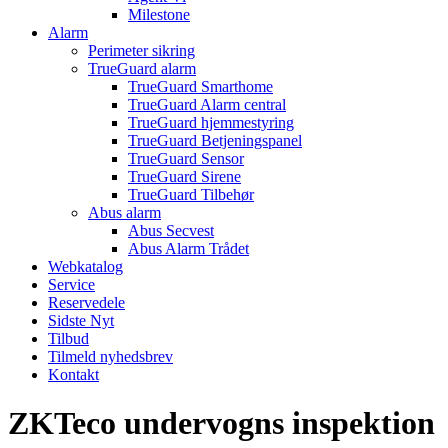
Milestone
Alarm
Perimeter sikring
TrueGuard alarm
TrueGuard Smarthome
TrueGuard Alarm central
TrueGuard hjemmestyring
TrueGuard Betjeningspanel
TrueGuard Sensor
TrueGuard Sirene
TrueGuard Tilbehør
Abus alarm
Abus Secvest
Abus Alarm Trådet
Webkatalog
Service
Reservedele
Sidste Nyt
Tilbud
Tilmeld nyhedsbrev
Kontakt
ZKTeco undervogns inspektion