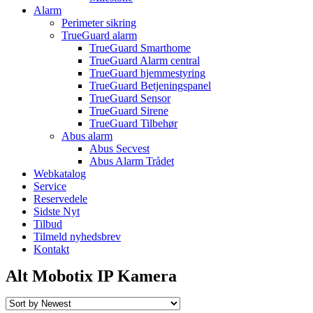
Alarm
Perimeter sikring
TrueGuard alarm
TrueGuard Smarthome
TrueGuard Alarm central
TrueGuard hjemmestyring
TrueGuard Betjeningspanel
TrueGuard Sensor
TrueGuard Sirene
TrueGuard Tilbehør
Abus alarm
Abus Secvest
Abus Alarm Trådet
Webkatalog
Service
Reservedele
Sidste Nyt
Tilbud
Tilmeld nyhedsbrev
Kontakt
Alt Mobotix IP Kamera