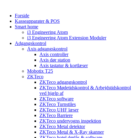
Videre
til
Forside
indhold
Kasseapparater & POS
Smart home
i3 Engineering Atom
i3 Engineering Atom Extension Moduler
Adgangskontrol
Axis adgangskontrol
Axis controller
Axis dør station
Axis tastatur & kortlæser
Mobotix T25
ZKTeco
ZKTeco adgangskontrol
ZKTeco Mødetidskontrol & Arbejdstidskontrol
ved hjælp af
ZKTeco software
ZKTeco Turnstiles
ZKTeco UHF læser
ZKTeco Barriere
ZKTeco undervogns inspektion
ZKTeco Metal detektor
ZKTeco Metal & X-Ray skanner
ZKTeco hotel dørlås & software