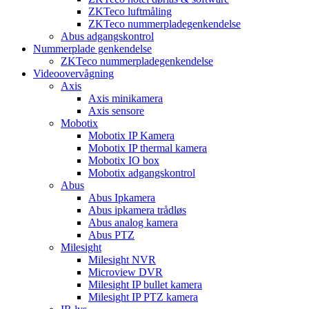
ZKTeco luftmåling
ZKTeco nummerpladegenkendelse
Abus adgangskontrol
Nummerplade genkendelse
ZKTeco nummerpladegenkendelse
Videoovervågning
Axis
Axis minikamera
Axis sensore
Mobotix
Mobotix IP Kamera
Mobotix IP thermal kamera
Mobotix IO box
Mobotix adgangskontrol
Abus
Abus Ipkamera
Abus ipkamera trådløs
Abus analog kamera
Abus PTZ
Milesight
Milesight NVR
Microview DVR
Milesight IP bullet kamera
Milesight IP PTZ kamera