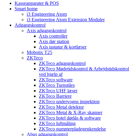
Kasseapparater & POS
Smart home
i3 Engineering Atom
i3 Engineering Atom Extension Moduler
Adgangskontrol
Axis adgangskontrol
Axis controller
Axis dør station
Axis tastatur & kortlæser
Mobotix T25
ZKTeco
ZKTeco adgangskontrol
ZKTeco Mødetidskontrol & Arbejdstidskontrol
ved hjælp af
ZKTeco software
ZKTeco Turnstiles
ZKTeco UHF læser
ZKTeco Barriere
ZKTeco undervogns inspektion
ZKTeco Metal detektor
ZKTeco Metal & X-Ray skanner
ZKTeco hotel dørlås & software
ZKTeco luftmåling
ZKTeco nummerpladegenkendelse
Abus adgangskontrol