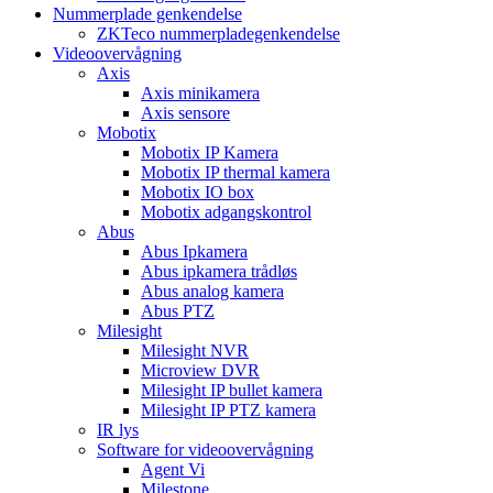
Nummerplade genkendelse
ZKTeco nummerpladegenkendelse
Videoovervågning
Axis
Axis minikamera
Axis sensore
Mobotix
Mobotix IP Kamera
Mobotix IP thermal kamera
Mobotix IO box
Mobotix adgangskontrol
Abus
Abus Ipkamera
Abus ipkamera trådløs
Abus analog kamera
Abus PTZ
Milesight
Milesight NVR
Microview DVR
Milesight IP bullet kamera
Milesight IP PTZ kamera
IR lys
Software for videoovervågning
Agent Vi
Milestone