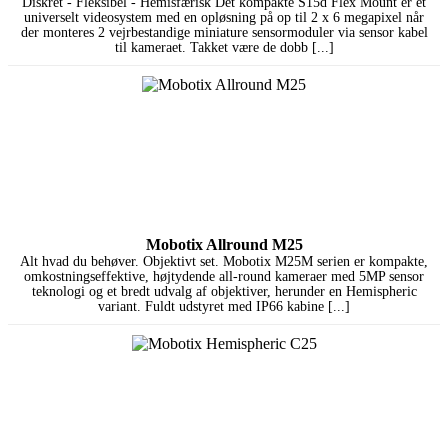
Diskret - Fleksibel - Hemisfærisk Det kompakte S15d Flex Mount er et
universelt videosystem med en opløsning på op til 2 x 6 megapixel når
der monteres 2 vejrbestandige miniature sensormoduler via sensor kabel
til kameraet. Takket være de dobb [...]
Mobotix Allround M25
Alt hvad du behøver. Objektivt set. Mobotix M25M serien er kompakte,
omkostningseffektive, højtydende all-round kameraer med 5MP sensor
teknologi og et bredt udvalg af objektiver, herunder en Hemispheric
variant. Fuldt udstyret med IP66 kabine [...]