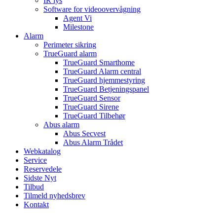
IR lys
Software for videoovervågning
Agent Vi
Milestone
Alarm
Perimeter sikring
TrueGuard alarm
TrueGuard Smarthome
TrueGuard Alarm central
TrueGuard hjemmestyring
TrueGuard Betjeningspanel
TrueGuard Sensor
TrueGuard Sirene
TrueGuard Tilbehør
Abus alarm
Abus Secvest
Abus Alarm Trådet
Webkatalog
Service
Reservedele
Sidste Nyt
Tilbud
Tilmeld nyhedsbrev
Kontakt