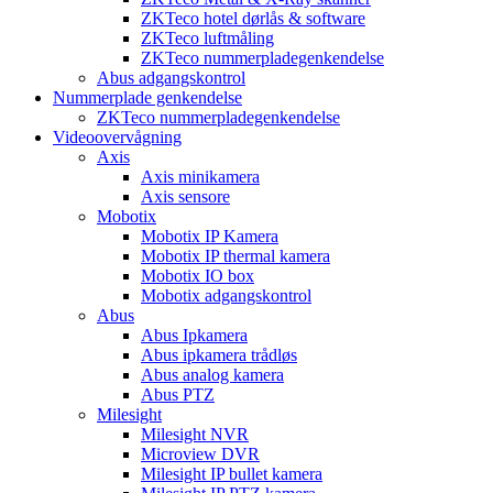
ZKTeco hotel dørlås & software
ZKTeco luftmåling
ZKTeco nummerpladegenkendelse
Abus adgangskontrol
Nummerplade genkendelse
ZKTeco nummerpladegenkendelse
Videoovervågning
Axis
Axis minikamera
Axis sensore
Mobotix
Mobotix IP Kamera
Mobotix IP thermal kamera
Mobotix IO box
Mobotix adgangskontrol
Abus
Abus Ipkamera
Abus ipkamera trådløs
Abus analog kamera
Abus PTZ
Milesight
Milesight NVR
Microview DVR
Milesight IP bullet kamera