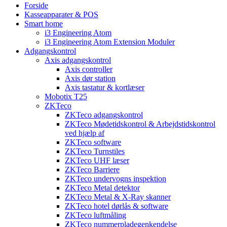
Forside
Kasseapparater & POS
Smart home
i3 Engineering Atom
i3 Engineering Atom Extension Moduler
Adgangskontrol
Axis adgangskontrol
Axis controller
Axis dør station
Axis tastatur & kortlæser
Mobotix T25
ZKTeco
ZKTeco adgangskontrol
ZKTeco Mødetidskontrol & Arbejdstidskontrol
ved hjælp af
ZKTeco software
ZKTeco Turnstiles
ZKTeco UHF læser
ZKTeco Barriere
ZKTeco undervogns inspektion
ZKTeco Metal detektor
ZKTeco Metal & X-Ray skanner
ZKTeco hotel dørlås & software
ZKTeco luftmåling
ZKTeco nummerpladegenkendelse