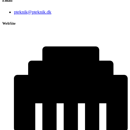
Email
pteknik@pteknik.dk
WebSite