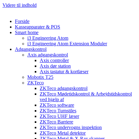
Videre til indhold
Forside
Kasseapparater & POS
Smart home
i3 Engineering Atom
i3 Engineering Atom Extension Moduler
Adgangskontrol
Axis adgangskontrol
Axis controller
Axis dør station
Axis tastatur & kortlæser
Mobotix T25
ZKTeco
ZKTeco adgangskontrol
ZKTeco Mødetidskontrol & Arbejdstidskontrol
ved hjælp af
ZKTeco software
ZKTeco Turnstiles
ZKTeco UHF læser
ZKTeco Barriere
ZKTeco undervogns inspektion
ZKTeco Metal detektor
ZKTeco Metal & X-Ray skanner