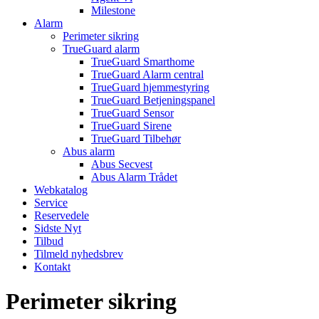
Milestone
Alarm
Perimeter sikring
TrueGuard alarm
TrueGuard Smarthome
TrueGuard Alarm central
TrueGuard hjemmestyring
TrueGuard Betjeningspanel
TrueGuard Sensor
TrueGuard Sirene
TrueGuard Tilbehør
Abus alarm
Abus Secvest
Abus Alarm Trådet
Webkatalog
Service
Reservedele
Sidste Nyt
Tilbud
Tilmeld nyhedsbrev
Kontakt
Perimeter sikring