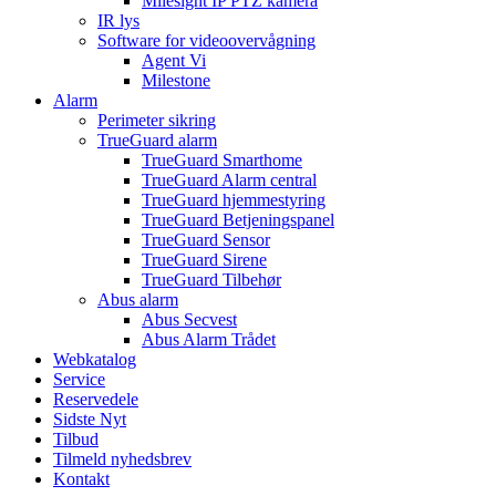
Milesight IP PTZ kamera
IR lys
Software for videoovervågning
Agent Vi
Milestone
Alarm
Perimeter sikring
TrueGuard alarm
TrueGuard Smarthome
TrueGuard Alarm central
TrueGuard hjemmestyring
TrueGuard Betjeningspanel
TrueGuard Sensor
TrueGuard Sirene
TrueGuard Tilbehør
Abus alarm
Abus Secvest
Abus Alarm Trådet
Webkatalog
Service
Reservedele
Sidste Nyt
Tilbud
Tilmeld nyhedsbrev
Kontakt