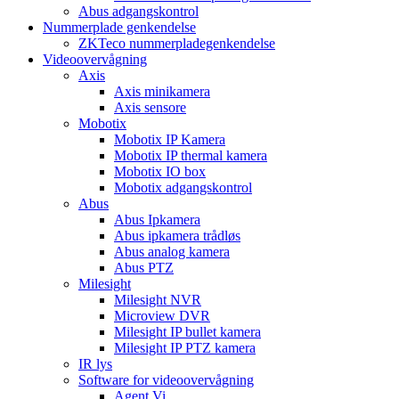
Abus adgangskontrol
Nummerplade genkendelse
ZKTeco nummerpladegenkendelse
Videoovervågning
Axis
Axis minikamera
Axis sensore
Mobotix
Mobotix IP Kamera
Mobotix IP thermal kamera
Mobotix IO box
Mobotix adgangskontrol
Abus
Abus Ipkamera
Abus ipkamera trådløs
Abus analog kamera
Abus PTZ
Milesight
Milesight NVR
Microview DVR
Milesight IP bullet kamera
Milesight IP PTZ kamera
IR lys
Software for videoovervågning
Agent Vi