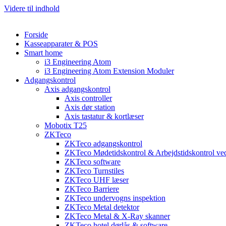
Videre til indhold
Forside
Kasseapparater & POS
Smart home
i3 Engineering Atom
i3 Engineering Atom Extension Moduler
Adgangskontrol
Axis adgangskontrol
Axis controller
Axis dør station
Axis tastatur & kortlæser
Mobotix T25
ZKTeco
ZKTeco adgangskontrol
ZKTeco Mødetidskontrol & Arbejdstidskontrol ved
ZKTeco software
ZKTeco Turnstiles
ZKTeco UHF læser
ZKTeco Barriere
ZKTeco undervogns inspektion
ZKTeco Metal detektor
ZKTeco Metal & X-Ray skanner
ZKTeco hotel dørlås & software