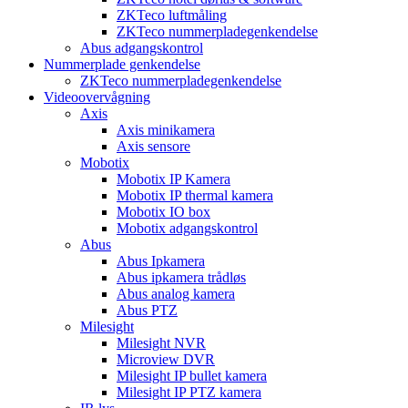
ZKTeco luftmåling
ZKTeco nummerpladegenkendelse
Abus adgangskontrol
Nummerplade genkendelse
ZKTeco nummerpladegenkendelse
Videoovervågning
Axis
Axis minikamera
Axis sensore
Mobotix
Mobotix IP Kamera
Mobotix IP thermal kamera
Mobotix IO box
Mobotix adgangskontrol
Abus
Abus Ipkamera
Abus ipkamera trådløs
Abus analog kamera
Abus PTZ
Milesight
Milesight NVR
Microview DVR
Milesight IP bullet kamera
Milesight IP PTZ kamera