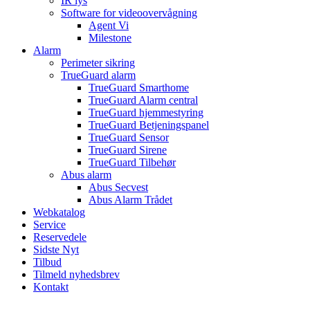
IR lys
Software for videoovervågning
Agent Vi
Milestone
Alarm
Perimeter sikring
TrueGuard alarm
TrueGuard Smarthome
TrueGuard Alarm central
TrueGuard hjemmestyring
TrueGuard Betjeningspanel
TrueGuard Sensor
TrueGuard Sirene
TrueGuard Tilbehør
Abus alarm
Abus Secvest
Abus Alarm Trådet
Webkatalog
Service
Reservedele
Sidste Nyt
Tilbud
Tilmeld nyhedsbrev
Kontakt