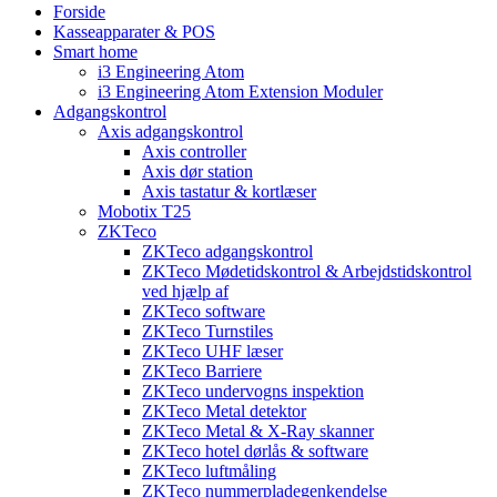
Forside
Kasseapparater & POS
Smart home
i3 Engineering Atom
i3 Engineering Atom Extension Moduler
Adgangskontrol
Axis adgangskontrol
Axis controller
Axis dør station
Axis tastatur & kortlæser
Mobotix T25
ZKTeco
ZKTeco adgangskontrol
ZKTeco Mødetidskontrol & Arbejdstidskontrol
ved hjælp af
ZKTeco software
ZKTeco Turnstiles
ZKTeco UHF læser
ZKTeco Barriere
ZKTeco undervogns inspektion
ZKTeco Metal detektor
ZKTeco Metal & X-Ray skanner
ZKTeco hotel dørlås & software
ZKTeco luftmåling
ZKTeco nummerpladegenkendelse