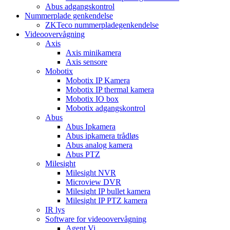
Abus adgangskontrol
Nummerplade genkendelse
ZKTeco nummerpladegenkendelse
Videoovervågning
Axis
Axis minikamera
Axis sensore
Mobotix
Mobotix IP Kamera
Mobotix IP thermal kamera
Mobotix IO box
Mobotix adgangskontrol
Abus
Abus Ipkamera
Abus ipkamera trådløs
Abus analog kamera
Abus PTZ
Milesight
Milesight NVR
Microview DVR
Milesight IP bullet kamera
Milesight IP PTZ kamera
IR lys
Software for videoovervågning
Agent Vi