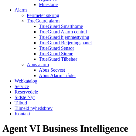
Milestone
Alarm
Perimeter sikring
TrueGuard alarm
TrueGuard Smarthome
TrueGuard Alarm central
TrueGuard hjemmestyring
TrueGuard Betjeningspanel
TrueGuard Sensor
TrueGuard Sirene
TrueGuard Tilbehør
Abus alarm
Abus Secvest
Abus Alarm Trådet
Webkatalog
Service
Reservedele
Sidste Nyt
Tilbud
Tilmeld nyhedsbrev
Kontakt
Agent VI Business Intelligence