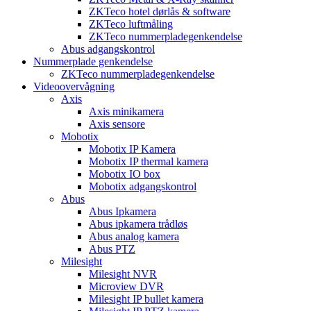
ZKTeco hotel dørlås & software
ZKTeco luftmåling
ZKTeco nummerpladegenkendelse
Abus adgangskontrol
Nummerplade genkendelse
ZKTeco nummerpladegenkendelse
Videoovervågning
Axis
Axis minikamera
Axis sensore
Mobotix
Mobotix IP Kamera
Mobotix IP thermal kamera
Mobotix IO box
Mobotix adgangskontrol
Abus
Abus Ipkamera
Abus ipkamera trådløs
Abus analog kamera
Abus PTZ
Milesight
Milesight NVR
Microview DVR
Milesight IP bullet kamera