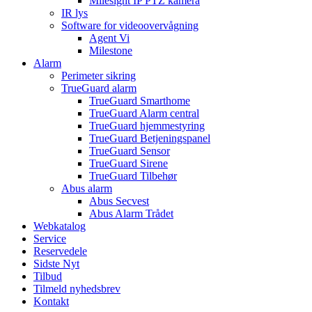
Milesight IP PTZ kamera
IR lys
Software for videoovervågning
Agent Vi
Milestone
Alarm
Perimeter sikring
TrueGuard alarm
TrueGuard Smarthome
TrueGuard Alarm central
TrueGuard hjemmestyring
TrueGuard Betjeningspanel
TrueGuard Sensor
TrueGuard Sirene
TrueGuard Tilbehør
Abus alarm
Abus Secvest
Abus Alarm Trådet
Webkatalog
Service
Reservedele
Sidste Nyt
Tilbud
Tilmeld nyhedsbrev
Kontakt