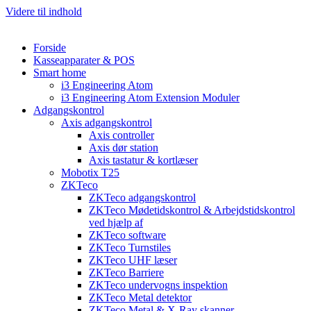
Videre til indhold
Forside
Kasseapparater & POS
Smart home
i3 Engineering Atom
i3 Engineering Atom Extension Moduler
Adgangskontrol
Axis adgangskontrol
Axis controller
Axis dør station
Axis tastatur & kortlæser
Mobotix T25
ZKTeco
ZKTeco adgangskontrol
ZKTeco Mødetidskontrol & Arbejdstidskontrol
ved hjælp af
ZKTeco software
ZKTeco Turnstiles
ZKTeco UHF læser
ZKTeco Barriere
ZKTeco undervogns inspektion
ZKTeco Metal detektor
ZKTeco Metal & X-Ray skanner