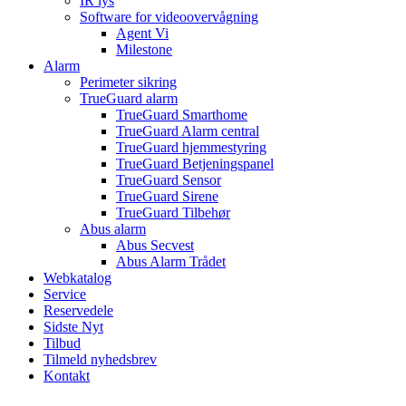
IR lys
Software for videoovervågning
Agent Vi
Milestone
Alarm
Perimeter sikring
TrueGuard alarm
TrueGuard Smarthome
TrueGuard Alarm central
TrueGuard hjemmestyring
TrueGuard Betjeningspanel
TrueGuard Sensor
TrueGuard Sirene
TrueGuard Tilbehør
Abus alarm
Abus Secvest
Abus Alarm Trådet
Webkatalog
Service
Reservedele
Sidste Nyt
Tilbud
Tilmeld nyhedsbrev
Kontakt