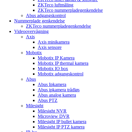
ZKTeco luftmåling
ZKTeco nummerpladegenkendelse
Abus adgangskontrol
Nummerplade genkendelse
ZKTeco nummerpladegenkendelse
Videoovervågning
Axis
Axis minikamera
Axis sensore
Mobotix
Mobotix IP Kamera
Mobotix IP thermal kamera
Mobotix IO box
Mobotix adgangskontrol
Abus
Abus Ipkamera
Abus ipkamera trådløs
Abus analog kamera
Abus PTZ
Milesight
Milesight NVR
Microview DVR
Milesight IP bullet kamera
Milesight IP PTZ kamera