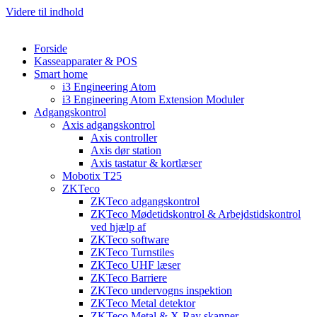
Videre til indhold
Forside
Kasseapparater & POS
Smart home
i3 Engineering Atom
i3 Engineering Atom Extension Moduler
Adgangskontrol
Axis adgangskontrol
Axis controller
Axis dør station
Axis tastatur & kortlæser
Mobotix T25
ZKTeco
ZKTeco adgangskontrol
ZKTeco Mødetidskontrol & Arbejdstidskontrol
ved hjælp af
ZKTeco software
ZKTeco Turnstiles
ZKTeco UHF læser
ZKTeco Barriere
ZKTeco undervogns inspektion
ZKTeco Metal detektor
ZKTeco Metal & X-Ray skanner