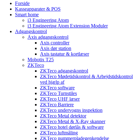
Forside
Kasseapparater & POS
Smart home
i3 Engineering Atom
i3 Engineering Atom Extension Moduler
Adgangskontrol
Axis adgangskontrol
Axis controller
Axis dør station
Axis tastatur & kortlæser
Mobotix T25
ZKTeco
ZKTeco adgangskontrol
ZKTeco Mødetidskontrol & Arbejdstidskontrol
ved hjælp af
ZKTeco software
ZKTeco Turnstiles
ZKTeco UHF læser
ZKTeco Barriere
ZKTeco undervogns inspektion
ZKTeco Metal detektor
ZKTeco Metal & X-Ray skanner
ZKTeco hotel dørlås & software
ZKTeco luftmåling
ZKTeco nummerpladegenkendelse