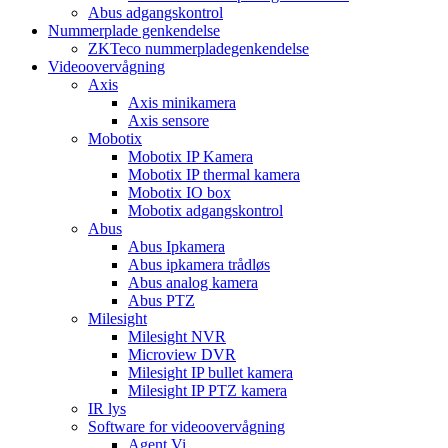
Abus adgangskontrol
Nummerplade genkendelse
ZKTeco nummerpladegenkendelse
Videoovervågning
Axis
Axis minikamera
Axis sensore
Mobotix
Mobotix IP Kamera
Mobotix IP thermal kamera
Mobotix IO box
Mobotix adgangskontrol
Abus
Abus Ipkamera
Abus ipkamera trådløs
Abus analog kamera
Abus PTZ
Milesight
Milesight NVR
Microview DVR
Milesight IP bullet kamera
Milesight IP PTZ kamera
IR lys
Software for videoovervågning
Agent Vi