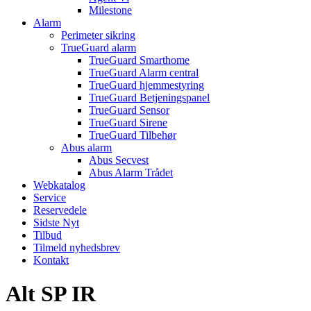
Milestone
Alarm
Perimeter sikring
TrueGuard alarm
TrueGuard Smarthome
TrueGuard Alarm central
TrueGuard hjemmestyring
TrueGuard Betjeningspanel
TrueGuard Sensor
TrueGuard Sirene
TrueGuard Tilbehør
Abus alarm
Abus Secvest
Abus Alarm Trådet
Webkatalog
Service
Reservedele
Sidste Nyt
Tilbud
Tilmeld nyhedsbrev
Kontakt
Alt SP IR