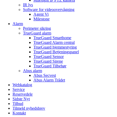
Milesight IP PTZ kamera
IR lys
Software for videoovervågning
Agent Vi
Milestone
Alarm
Perimeter sikring
TrueGuard alarm
TrueGuard Smarthome
TrueGuard Alarm central
TrueGuard hjemmestyring
TrueGuard Betjeningspanel
TrueGuard Sensor
TrueGuard Sirene
TrueGuard Tilbehør
Abus alarm
Abus Secvest
Abus Alarm Trådet
Webkatalog
Service
Reservedele
Sidste Nyt
Tilbud
Tilmeld nyhedsbrev
Kontakt