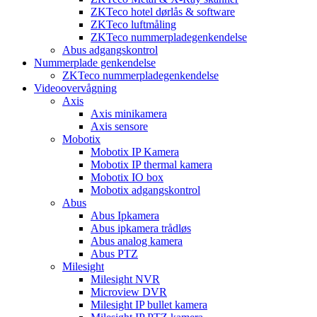
ZKTeco hotel dørlås & software
ZKTeco luftmåling
ZKTeco nummerpladegenkendelse
Abus adgangskontrol
Nummerplade genkendelse
ZKTeco nummerpladegenkendelse
Videoovervågning
Axis
Axis minikamera
Axis sensore
Mobotix
Mobotix IP Kamera
Mobotix IP thermal kamera
Mobotix IO box
Mobotix adgangskontrol
Abus
Abus Ipkamera
Abus ipkamera trådløs
Abus analog kamera
Abus PTZ
Milesight
Milesight NVR
Microview DVR
Milesight IP bullet kamera