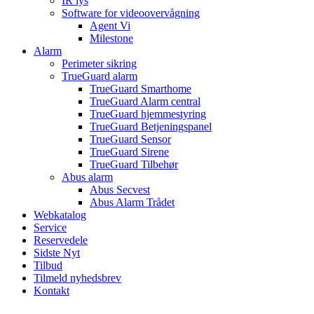
IR lys
Software for videoovervågning
Agent Vi
Milestone
Alarm
Perimeter sikring
TrueGuard alarm
TrueGuard Smarthome
TrueGuard Alarm central
TrueGuard hjemmestyring
TrueGuard Betjeningspanel
TrueGuard Sensor
TrueGuard Sirene
TrueGuard Tilbehør
Abus alarm
Abus Secvest
Abus Alarm Trådet
Webkatalog
Service
Reservedele
Sidste Nyt
Tilbud
Tilmeld nyhedsbrev
Kontakt