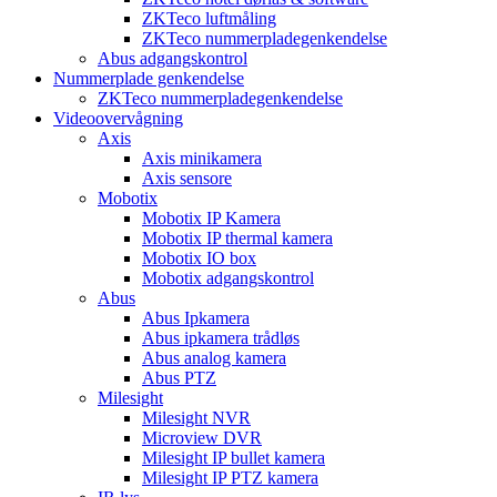
ZKTeco luftmåling
ZKTeco nummerpladegenkendelse
Abus adgangskontrol
Nummerplade genkendelse
ZKTeco nummerpladegenkendelse
Videoovervågning
Axis
Axis minikamera
Axis sensore
Mobotix
Mobotix IP Kamera
Mobotix IP thermal kamera
Mobotix IO box
Mobotix adgangskontrol
Abus
Abus Ipkamera
Abus ipkamera trådløs
Abus analog kamera
Abus PTZ
Milesight
Milesight NVR
Microview DVR
Milesight IP bullet kamera
Milesight IP PTZ kamera