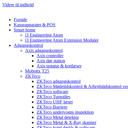
Videre til indhold
Forside
Kasseapparater & POS
Smart home
i3 Engineering Atom
i3 Engineering Atom Extension Moduler
Adgangskontrol
Axis adgangskontrol
Axis controller
Axis dør station
Axis tastatur & kortlæser
Mobotix T25
ZKTeco
ZKTeco adgangskontrol
ZKTeco Mødetidskontrol & Arbejdstidskontrol ved
ZKTeco software
ZKTeco Turnstiles
ZKTeco UHF læser
ZKTeco Barriere
ZKTeco undervogns inspektion
ZKTeco Metal detektor
ZKTeco Metal & X-Ray skanner
ZKTeco hotel dørlås & software