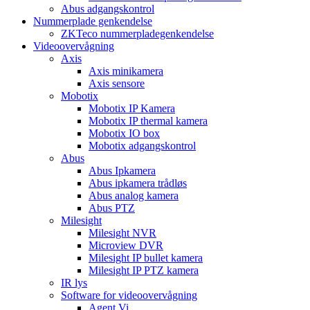
Abus adgangskontrol
Nummerplade genkendelse
ZKTeco nummerpladegenkendelse
Videoovervågning
Axis
Axis minikamera
Axis sensore
Mobotix
Mobotix IP Kamera
Mobotix IP thermal kamera
Mobotix IO box
Mobotix adgangskontrol
Abus
Abus Ipkamera
Abus ipkamera trådløs
Abus analog kamera
Abus PTZ
Milesight
Milesight NVR
Microview DVR
Milesight IP bullet kamera
Milesight IP PTZ kamera
IR lys
Software for videoovervågning
Agent Vi