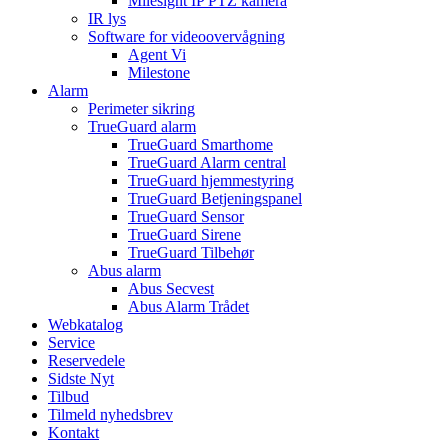
Milesight IP PTZ kamera
IR lys
Software for videoovervågning
Agent Vi
Milestone
Alarm
Perimeter sikring
TrueGuard alarm
TrueGuard Smarthome
TrueGuard Alarm central
TrueGuard hjemmestyring
TrueGuard Betjeningspanel
TrueGuard Sensor
TrueGuard Sirene
TrueGuard Tilbehør
Abus alarm
Abus Secvest
Abus Alarm Trådet
Webkatalog
Service
Reservedele
Sidste Nyt
Tilbud
Tilmeld nyhedsbrev
Kontakt