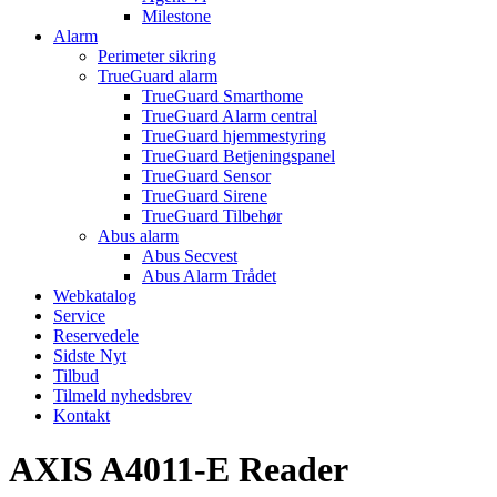
Milestone
Alarm
Perimeter sikring
TrueGuard alarm
TrueGuard Smarthome
TrueGuard Alarm central
TrueGuard hjemmestyring
TrueGuard Betjeningspanel
TrueGuard Sensor
TrueGuard Sirene
TrueGuard Tilbehør
Abus alarm
Abus Secvest
Abus Alarm Trådet
Webkatalog
Service
Reservedele
Sidste Nyt
Tilbud
Tilmeld nyhedsbrev
Kontakt
AXIS A4011-E Reader