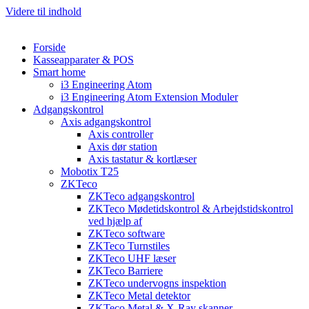
Videre til indhold
Forside
Kasseapparater & POS
Smart home
i3 Engineering Atom
i3 Engineering Atom Extension Moduler
Adgangskontrol
Axis adgangskontrol
Axis controller
Axis dør station
Axis tastatur & kortlæser
Mobotix T25
ZKTeco
ZKTeco adgangskontrol
ZKTeco Mødetidskontrol & Arbejdstidskontrol
ved hjælp af
ZKTeco software
ZKTeco Turnstiles
ZKTeco UHF læser
ZKTeco Barriere
ZKTeco undervogns inspektion
ZKTeco Metal detektor
ZKTeco Metal & X-Ray skanner