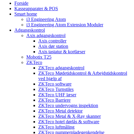
Forside
Kasseapparater & POS
Smart home
i3 Engineering Atom
i3 Engineering Atom Extension Moduler
Adgangskontrol
Axis adgangskontrol
Axis controller
Axis dør station
Axis tastatur & kortlæser
Mobotix T25
ZKTeco
ZKTeco adgangskontrol
ZKTeco Mødetidskontrol & Arbejdstidskontrol
ved hjælp af
ZKTeco software
ZKTeco Turnstiles
ZKTeco UHF læser
ZKTeco Barriere
ZKTeco undervogns inspektion
ZKTeco Metal detektor
ZKTeco Metal & X-Ray skanner
ZKTeco hotel dørlås & software
ZKTeco luftmåling
ZKTeco nummerpladegenkendelse