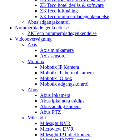
ZKTeco hotel dørlås & software
ZKTeco luftmåling
ZKTeco nummerpladegenkendelse
Abus adgangskontrol
Nummerplade genkendelse
ZKTeco nummerpladegenkendelse
Videoovervågning
Axis
Axis minikamera
Axis sensore
Mobotix
Mobotix IP Kamera
Mobotix IP thermal kamera
Mobotix IO box
Mobotix adgangskontrol
Abus
Abus Ipkamera
Abus ipkamera trådløs
Abus analog kamera
Abus PTZ
Milesight
Milesight NVR
Microview DVR
Milesight IP bullet kamera