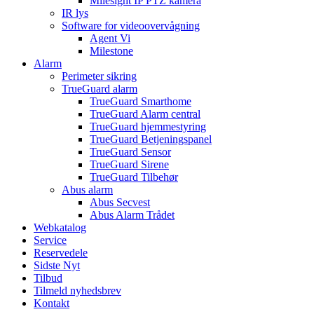
Milesight IP PTZ kamera
IR lys
Software for videoovervågning
Agent Vi
Milestone
Alarm
Perimeter sikring
TrueGuard alarm
TrueGuard Smarthome
TrueGuard Alarm central
TrueGuard hjemmestyring
TrueGuard Betjeningspanel
TrueGuard Sensor
TrueGuard Sirene
TrueGuard Tilbehør
Abus alarm
Abus Secvest
Abus Alarm Trådet
Webkatalog
Service
Reservedele
Sidste Nyt
Tilbud
Tilmeld nyhedsbrev
Kontakt