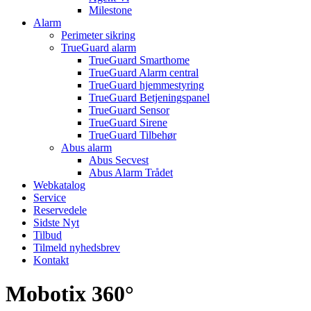
Milestone
Alarm
Perimeter sikring
TrueGuard alarm
TrueGuard Smarthome
TrueGuard Alarm central
TrueGuard hjemmestyring
TrueGuard Betjeningspanel
TrueGuard Sensor
TrueGuard Sirene
TrueGuard Tilbehør
Abus alarm
Abus Secvest
Abus Alarm Trådet
Webkatalog
Service
Reservedele
Sidste Nyt
Tilbud
Tilmeld nyhedsbrev
Kontakt
Mobotix 360°