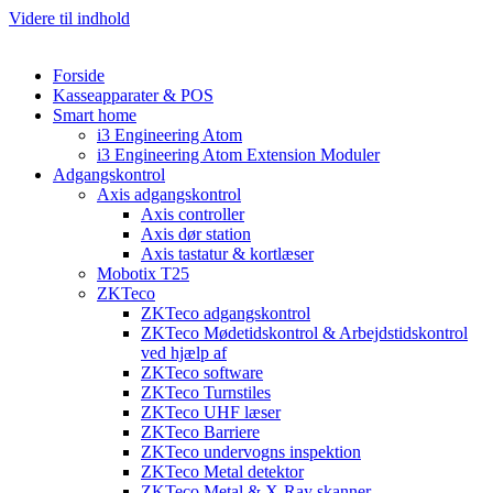
Videre til indhold
Forside
Kasseapparater & POS
Smart home
i3 Engineering Atom
i3 Engineering Atom Extension Moduler
Adgangskontrol
Axis adgangskontrol
Axis controller
Axis dør station
Axis tastatur & kortlæser
Mobotix T25
ZKTeco
ZKTeco adgangskontrol
ZKTeco Mødetidskontrol & Arbejdstidskontrol
ved hjælp af
ZKTeco software
ZKTeco Turnstiles
ZKTeco UHF læser
ZKTeco Barriere
ZKTeco undervogns inspektion
ZKTeco Metal detektor
ZKTeco Metal & X-Ray skanner