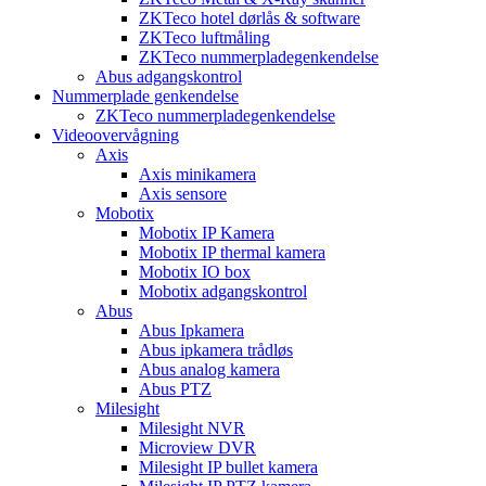
ZKTeco hotel dørlås & software
ZKTeco luftmåling
ZKTeco nummerpladegenkendelse
Abus adgangskontrol
Nummerplade genkendelse
ZKTeco nummerpladegenkendelse
Videoovervågning
Axis
Axis minikamera
Axis sensore
Mobotix
Mobotix IP Kamera
Mobotix IP thermal kamera
Mobotix IO box
Mobotix adgangskontrol
Abus
Abus Ipkamera
Abus ipkamera trådløs
Abus analog kamera
Abus PTZ
Milesight
Milesight NVR
Microview DVR
Milesight IP bullet kamera