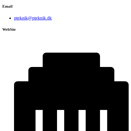
Email
pteknik@pteknik.dk
WebSite