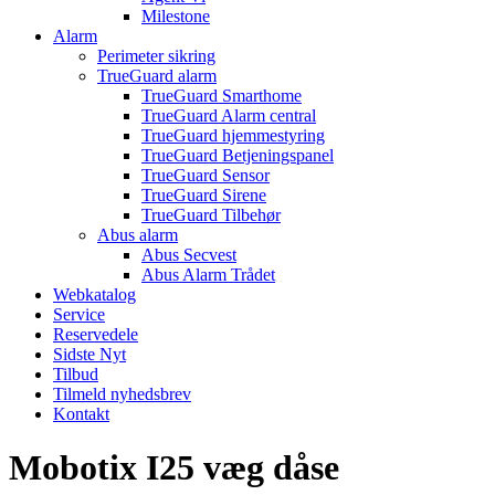
Milestone
Alarm
Perimeter sikring
TrueGuard alarm
TrueGuard Smarthome
TrueGuard Alarm central
TrueGuard hjemmestyring
TrueGuard Betjeningspanel
TrueGuard Sensor
TrueGuard Sirene
TrueGuard Tilbehør
Abus alarm
Abus Secvest
Abus Alarm Trådet
Webkatalog
Service
Reservedele
Sidste Nyt
Tilbud
Tilmeld nyhedsbrev
Kontakt
Mobotix I25 væg dåse