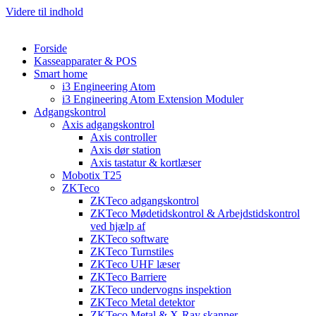
Videre til indhold
Forside
Kasseapparater & POS
Smart home
i3 Engineering Atom
i3 Engineering Atom Extension Moduler
Adgangskontrol
Axis adgangskontrol
Axis controller
Axis dør station
Axis tastatur & kortlæser
Mobotix T25
ZKTeco
ZKTeco adgangskontrol
ZKTeco Mødetidskontrol & Arbejdstidskontrol
ved hjælp af
ZKTeco software
ZKTeco Turnstiles
ZKTeco UHF læser
ZKTeco Barriere
ZKTeco undervogns inspektion
ZKTeco Metal detektor
ZKTeco Metal & X-Ray skanner