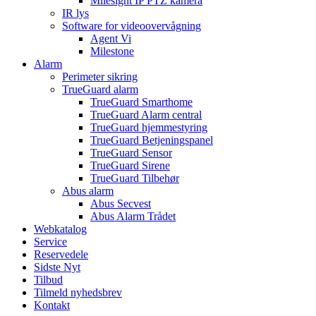
Milesight IP PTZ kamera
IR lys
Software for videoovervågning
Agent Vi
Milestone
Alarm
Perimeter sikring
TrueGuard alarm
TrueGuard Smarthome
TrueGuard Alarm central
TrueGuard hjemmestyring
TrueGuard Betjeningspanel
TrueGuard Sensor
TrueGuard Sirene
TrueGuard Tilbehør
Abus alarm
Abus Secvest
Abus Alarm Trådet
Webkatalog
Service
Reservedele
Sidste Nyt
Tilbud
Tilmeld nyhedsbrev
Kontakt