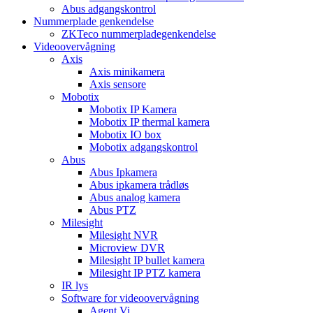
Abus adgangskontrol
Nummerplade genkendelse
ZKTeco nummerpladegenkendelse
Videoovervågning
Axis
Axis minikamera
Axis sensore
Mobotix
Mobotix IP Kamera
Mobotix IP thermal kamera
Mobotix IO box
Mobotix adgangskontrol
Abus
Abus Ipkamera
Abus ipkamera trådløs
Abus analog kamera
Abus PTZ
Milesight
Milesight NVR
Microview DVR
Milesight IP bullet kamera
Milesight IP PTZ kamera
IR lys
Software for videoovervågning
Agent Vi