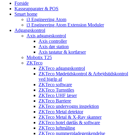
Forside
Kasseapparater & POS
Smart home
i3 Engineering Atom
i3 Engineering Atom Extension Moduler
Adgangskontrol
Axis adgangskontrol
Axis controller
Axis dør station
Axis tastatur & kortlæser
Mobotix T25
ZKTeco
ZKTeco adgangskontrol
ZKTeco Mødetidskontrol & Arbejdstidskontrol
ved hjælp af
ZKTeco software
ZKTeco Turnstiles
ZKTeco UHF læser
ZKTeco Barriere
ZKTeco undervogns inspektion
ZKTeco Metal detektor
ZKTeco Metal & X-Ray skanner
ZKTeco hotel dørlås & software
ZKTeco luftmåling
ZKTeco nummerpladegenkendelse