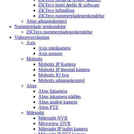
ZKTeco hotel dørlås & software
ZKTeco luftmåling
ZKTeco nummerpladegenkendelse
Abus adgangskontrol
Nummerplade genkendelse
ZKTeco nummerpladegenkendelse
Videoovervågning
Axis
Axis minikamera
Axis sensore
Mobotix
Mobotix IP Kamera
Mobotix IP thermal kamera
Mobotix IO box
Mobotix adgangskontrol
Abus
Abus Ipkamera
Abus ipkamera trådløs
Abus analog kamera
Abus PTZ
Milesight
Milesight NVR
Microview DVR
Milesight IP bullet kamera