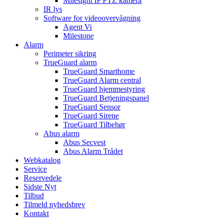
Milesight IP PTZ kamera
IR lys
Software for videoovervågning
Agent Vi
Milestone
Alarm
Perimeter sikring
TrueGuard alarm
TrueGuard Smarthome
TrueGuard Alarm central
TrueGuard hjemmestyring
TrueGuard Betjeningspanel
TrueGuard Sensor
TrueGuard Sirene
TrueGuard Tilbehør
Abus alarm
Abus Secvest
Abus Alarm Trådet
Webkatalog
Service
Reservedele
Sidste Nyt
Tilbud
Tilmeld nyhedsbrev
Kontakt