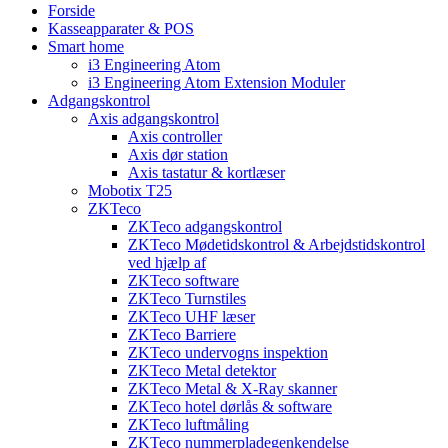
Forside
Kasseapparater & POS
Smart home
i3 Engineering Atom
i3 Engineering Atom Extension Moduler
Adgangskontrol
Axis adgangskontrol
Axis controller
Axis dør station
Axis tastatur & kortlæser
Mobotix T25
ZKTeco
ZKTeco adgangskontrol
ZKTeco Mødetidskontrol & Arbejdstidskontrol
ved hjælp af
ZKTeco software
ZKTeco Turnstiles
ZKTeco UHF læser
ZKTeco Barriere
ZKTeco undervogns inspektion
ZKTeco Metal detektor
ZKTeco Metal & X-Ray skanner
ZKTeco hotel dørlås & software
ZKTeco luftmåling
ZKTeco nummerpladegenkendelse