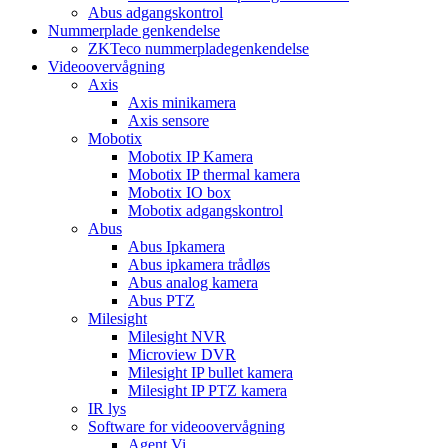
Abus adgangskontrol
Nummerplade genkendelse
ZKTeco nummerpladegenkendelse
Videoovervågning
Axis
Axis minikamera
Axis sensore
Mobotix
Mobotix IP Kamera
Mobotix IP thermal kamera
Mobotix IO box
Mobotix adgangskontrol
Abus
Abus Ipkamera
Abus ipkamera trådløs
Abus analog kamera
Abus PTZ
Milesight
Milesight NVR
Microview DVR
Milesight IP bullet kamera
Milesight IP PTZ kamera
IR lys
Software for videoovervågning
Agent Vi