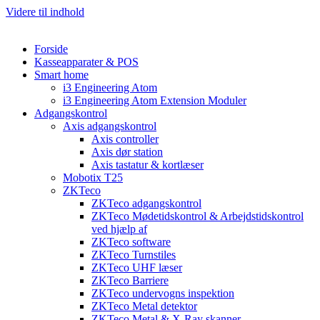
Videre til indhold
Forside
Kasseapparater & POS
Smart home
i3 Engineering Atom
i3 Engineering Atom Extension Moduler
Adgangskontrol
Axis adgangskontrol
Axis controller
Axis dør station
Axis tastatur & kortlæser
Mobotix T25
ZKTeco
ZKTeco adgangskontrol
ZKTeco Mødetidskontrol & Arbejdstidskontrol
ved hjælp af
ZKTeco software
ZKTeco Turnstiles
ZKTeco UHF læser
ZKTeco Barriere
ZKTeco undervogns inspektion
ZKTeco Metal detektor
ZKTeco Metal & X-Ray skanner