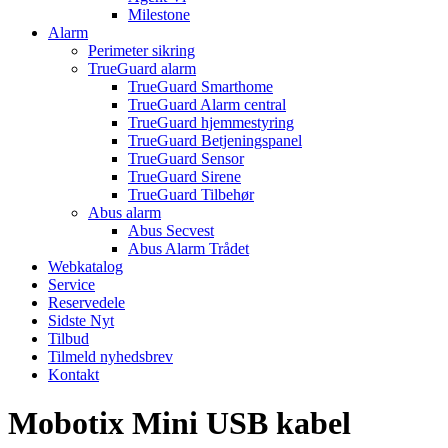
Milestone
Alarm
Perimeter sikring
TrueGuard alarm
TrueGuard Smarthome
TrueGuard Alarm central
TrueGuard hjemmestyring
TrueGuard Betjeningspanel
TrueGuard Sensor
TrueGuard Sirene
TrueGuard Tilbehør
Abus alarm
Abus Secvest
Abus Alarm Trådet
Webkatalog
Service
Reservedele
Sidste Nyt
Tilbud
Tilmeld nyhedsbrev
Kontakt
Mobotix Mini USB kabel