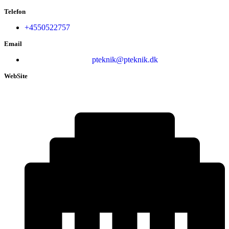
Telefon
+4550522757
Email
pteknik@pteknik.dk
WebSite