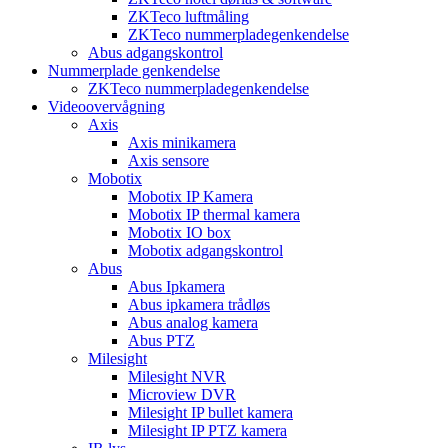
ZKTeco luftmåling
ZKTeco nummerpladegenkendelse
Abus adgangskontrol
Nummerplade genkendelse
ZKTeco nummerpladegenkendelse
Videoovervågning
Axis
Axis minikamera
Axis sensore
Mobotix
Mobotix IP Kamera
Mobotix IP thermal kamera
Mobotix IO box
Mobotix adgangskontrol
Abus
Abus Ipkamera
Abus ipkamera trådløs
Abus analog kamera
Abus PTZ
Milesight
Milesight NVR
Microview DVR
Milesight IP bullet kamera
Milesight IP PTZ kamera