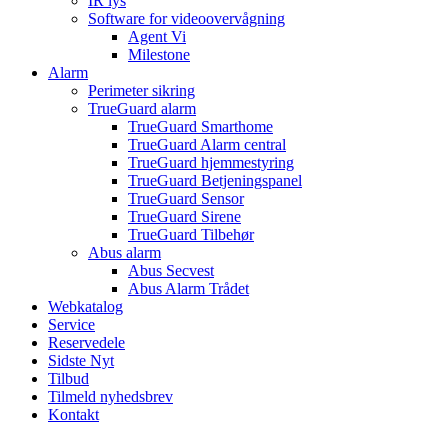
IR lys
Software for videoovervågning
Agent Vi
Milestone
Alarm
Perimeter sikring
TrueGuard alarm
TrueGuard Smarthome
TrueGuard Alarm central
TrueGuard hjemmestyring
TrueGuard Betjeningspanel
TrueGuard Sensor
TrueGuard Sirene
TrueGuard Tilbehør
Abus alarm
Abus Secvest
Abus Alarm Trådet
Webkatalog
Service
Reservedele
Sidste Nyt
Tilbud
Tilmeld nyhedsbrev
Kontakt