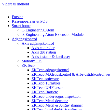
Videre til indhold
Forside
Kasseapparater & POS
Smart home
i3 Engineering Atom
i3 Engineering Atom Extension Moduler
Adgangskontrol
Axis adgangskontrol
Axis controller
Axis dør station
Axis tastatur & kortlæser
Mobotix T25
ZKTeco
ZKTeco adgangskontrol
ZKTeco Mødetidskontrol & Arbejdstidskontrol ved
ZKTeco software
ZKTeco Turnstiles
ZKTeco UHF læser
ZKTeco Barriere
ZKTeco undervogns inspektion
ZKTeco Metal detektor
ZKTeco Metal & X-Ray skanner
ZKTeco hotel dørlås & software