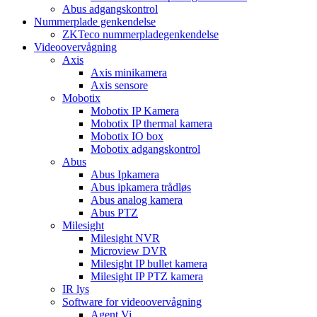
Abus adgangskontrol
Nummerplade genkendelse
ZKTeco nummerpladegenkendelse
Videoovervågning
Axis
Axis minikamera
Axis sensore
Mobotix
Mobotix IP Kamera
Mobotix IP thermal kamera
Mobotix IO box
Mobotix adgangskontrol
Abus
Abus Ipkamera
Abus ipkamera trådløs
Abus analog kamera
Abus PTZ
Milesight
Milesight NVR
Microview DVR
Milesight IP bullet kamera
Milesight IP PTZ kamera
IR lys
Software for videoovervågning
Agent Vi