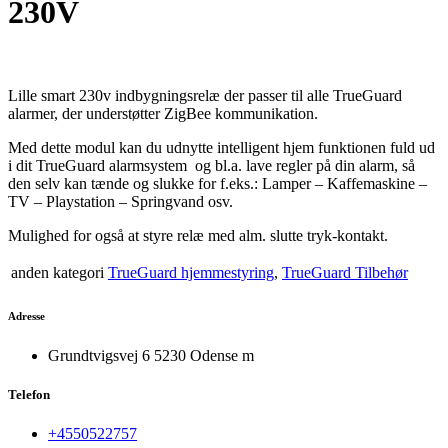
230V
Lille smart 230v indbygningsrelæ der passer til alle TrueGuard
alarmer, der understøtter ZigBee kommunikation.
Med dette modul kan du udnytte intelligent hjem funktionen fuld ud
i dit TrueGuard alarmsystem og bl.a. lave regler på din alarm, så
den selv kan tænde og slukke for f.eks.: Lamper – Kaffemaskine –
TV – Playstation – Springvand osv.
Mulighed for også at styre relæ med alm. slutte tryk-kontakt.
anden kategori
TrueGuard hjemmestyring
,
TrueGuard Tilbehør
Adresse
Grundtvigsvej 6 5230 Odense m
Telefon
+4550522757