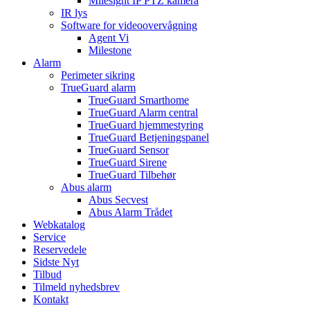
Milesight IP PTZ kamera
IR lys
Software for videoovervågning
Agent Vi
Milestone
Alarm
Perimeter sikring
TrueGuard alarm
TrueGuard Smarthome
TrueGuard Alarm central
TrueGuard hjemmestyring
TrueGuard Betjeningspanel
TrueGuard Sensor
TrueGuard Sirene
TrueGuard Tilbehør
Abus alarm
Abus Secvest
Abus Alarm Trådet
Webkatalog
Service
Reservedele
Sidste Nyt
Tilbud
Tilmeld nyhedsbrev
Kontakt