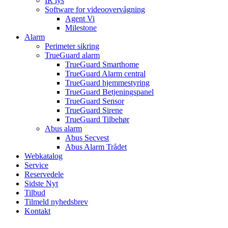
IR lys
Software for videoovervågning
Agent Vi
Milestone
Alarm
Perimeter sikring
TrueGuard alarm
TrueGuard Smarthome
TrueGuard Alarm central
TrueGuard hjemmestyring
TrueGuard Betjeningspanel
TrueGuard Sensor
TrueGuard Sirene
TrueGuard Tilbehør
Abus alarm
Abus Secvest
Abus Alarm Trådet
Webkatalog
Service
Reservedele
Sidste Nyt
Tilbud
Tilmeld nyhedsbrev
Kontakt