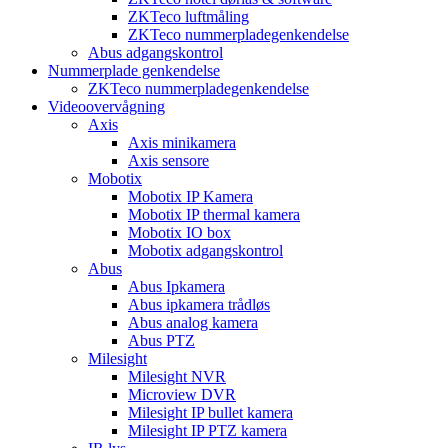
ZKTeco luftmåling
ZKTeco nummerpladegenkendelse
Abus adgangskontrol
Nummerplade genkendelse
ZKTeco nummerpladegenkendelse
Videoovervågning
Axis
Axis minikamera
Axis sensore
Mobotix
Mobotix IP Kamera
Mobotix IP thermal kamera
Mobotix IO box
Mobotix adgangskontrol
Abus
Abus Ipkamera
Abus ipkamera trådløs
Abus analog kamera
Abus PTZ
Milesight
Milesight NVR
Microview DVR
Milesight IP bullet kamera
Milesight IP PTZ kamera