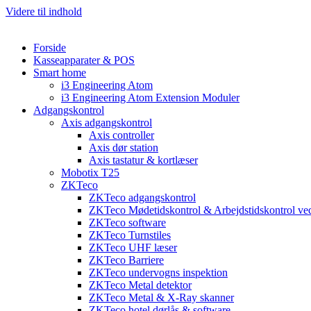
Videre til indhold
Forside
Kasseapparater & POS
Smart home
i3 Engineering Atom
i3 Engineering Atom Extension Moduler
Adgangskontrol
Axis adgangskontrol
Axis controller
Axis dør station
Axis tastatur & kortlæser
Mobotix T25
ZKTeco
ZKTeco adgangskontrol
ZKTeco Mødetidskontrol & Arbejdstidskontrol ved
ZKTeco software
ZKTeco Turnstiles
ZKTeco UHF læser
ZKTeco Barriere
ZKTeco undervogns inspektion
ZKTeco Metal detektor
ZKTeco Metal & X-Ray skanner
ZKTeco hotel dørlås & software