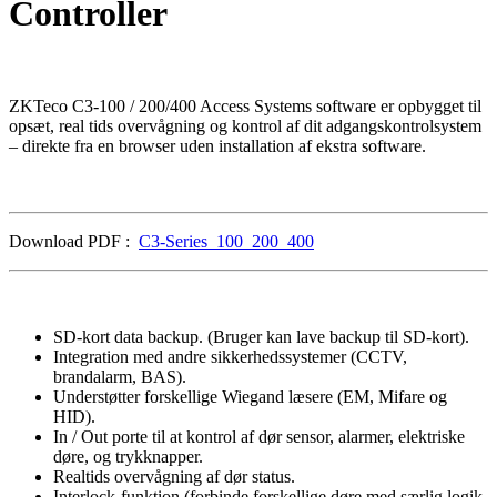
Controller
ZKTeco C3-100 / 200/400 Access Systems software er opbygget til
opsæt, real tids overvågning og kontrol af dit adgangskontrolsystem
– direkte fra en browser uden installation af ekstra software.
Download PDF :
C3-Series_100_200_400
SD-kort data backup. (Bruger kan lave backup til SD-kort).
Integration med andre sikkerhedssystemer (CCTV,
brandalarm, BAS).
Understøtter forskellige Wiegand læsere (EM, Mifare og
HID).
In / Out porte til at kontrol af dør sensor, alarmer, elektriske
døre, og trykknapper.
Realtids overvågning af dør status.
Interlock-funktion (forbinde forskellige døre med særlig logik,