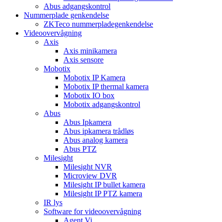
Abus adgangskontrol
Nummerplade genkendelse
ZKTeco nummerpladegenkendelse
Videoovervågning
Axis
Axis minikamera
Axis sensore
Mobotix
Mobotix IP Kamera
Mobotix IP thermal kamera
Mobotix IO box
Mobotix adgangskontrol
Abus
Abus Ipkamera
Abus ipkamera trådløs
Abus analog kamera
Abus PTZ
Milesight
Milesight NVR
Microview DVR
Milesight IP bullet kamera
Milesight IP PTZ kamera
IR lys
Software for videoovervågning
Agent Vi