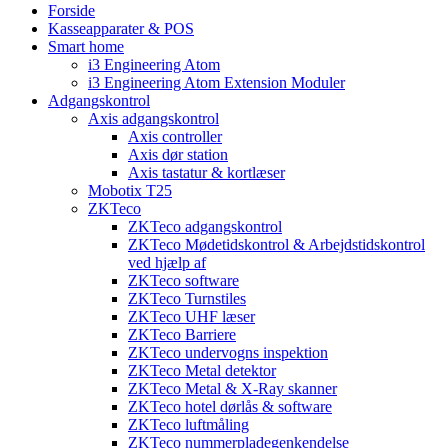
Forside
Kasseapparater & POS
Smart home
i3 Engineering Atom
i3 Engineering Atom Extension Moduler
Adgangskontrol
Axis adgangskontrol
Axis controller
Axis dør station
Axis tastatur & kortlæser
Mobotix T25
ZKTeco
ZKTeco adgangskontrol
ZKTeco Mødetidskontrol & Arbejdstidskontrol
ved hjælp af
ZKTeco software
ZKTeco Turnstiles
ZKTeco UHF læser
ZKTeco Barriere
ZKTeco undervogns inspektion
ZKTeco Metal detektor
ZKTeco Metal & X-Ray skanner
ZKTeco hotel dørlås & software
ZKTeco luftmåling
ZKTeco nummerpladegenkendelse