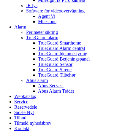
Milesight IP PTZ kamera
IR lys
Software for videoovervågning
Agent Vi
Milestone
Alarm
Perimeter sikring
TrueGuard alarm
TrueGuard Smarthome
TrueGuard Alarm central
TrueGuard hjemmestyring
TrueGuard Betjeningspanel
TrueGuard Sensor
TrueGuard Sirene
TrueGuard Tilbehør
Abus alarm
Abus Secvest
Abus Alarm Trådet
Webkatalog
Service
Reservedele
Sidste Nyt
Tilbud
Tilmeld nyhedsbrev
Kontakt