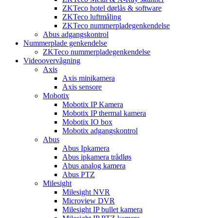
ZKTeco hotel dørlås & software
ZKTeco luftmåling
ZKTeco nummerpladegenkendelse
Abus adgangskontrol
Nummerplade genkendelse
ZKTeco nummerpladegenkendelse
Videoovervågning
Axis
Axis minikamera
Axis sensore
Mobotix
Mobotix IP Kamera
Mobotix IP thermal kamera
Mobotix IO box
Mobotix adgangskontrol
Abus
Abus Ipkamera
Abus ipkamera trådløs
Abus analog kamera
Abus PTZ
Milesight
Milesight NVR
Microview DVR
Milesight IP bullet kamera