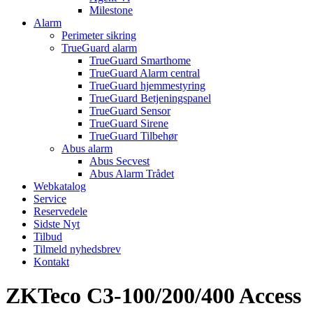
Milestone
Alarm
Perimeter sikring
TrueGuard alarm
TrueGuard Smarthome
TrueGuard Alarm central
TrueGuard hjemmestyring
TrueGuard Betjeningspanel
TrueGuard Sensor
TrueGuard Sirene
TrueGuard Tilbehør
Abus alarm
Abus Secvest
Abus Alarm Trådet
Webkatalog
Service
Reservedele
Sidste Nyt
Tilbud
Tilmeld nyhedsbrev
Kontakt
ZKTeco C3-100/200/400 Access