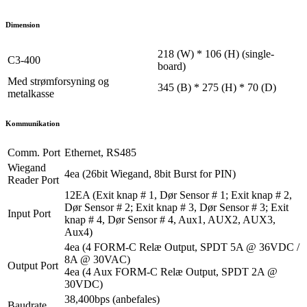
Dimension
218 (W) * 106 (H) (single-
C3-400
board)
Med strømforsyning og
345 (B) * 275 (H) * 70 (D)
metalkasse
Kommunikation
Comm. Port
Ethernet, RS485
Wiegand
4ea (26bit Wiegand, 8bit Burst for PIN)
Reader Port
12EA (Exit knap # 1, Dør Sensor # 1; Exit knap # 2,
Dør Sensor # 2; Exit knap # 3, Dør Sensor # 3; Exit
Input Port
knap # 4, Dør Sensor # 4, Aux1, AUX2, AUX3,
Aux4)
4ea (4 FORM-C Relæ Output, SPDT 5A @ 36VDC /
8A @ 30VAC)
Output Port
4ea (4 Aux FORM-C Relæ Output, SPDT 2A @
30VDC)
38,400bps (anbefales)
Baudrate