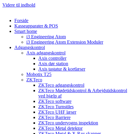
Videre til indhold
Forside
Kasseapparater & POS
Smart home
i3 Engineering Atom
i3 Engineering Atom Extension Moduler
Adgangskontrol
Axis adgangskontrol
Axis controller
Axis dør station
Axis tastatur & kortlæser
Mobotix T25
ZKTeco
ZKTeco adgangskontrol
ZKTeco Mødetidskontrol & Arbejdstidskontrol
ved hjælp af
ZKTeco software
ZKTeco Turnstiles
ZKTeco UHF læser
ZKTeco Barriere
ZKTeco undervogns inspektion
ZKTeco Metal detektor
ZKTeco Metal & X-Ray skanner