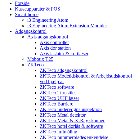
Forside
Kasseapparater & POS
Smart home
i3 Engineering Atom
i3 Engineering Atom Extension Moduler
Adgangskontrol
Axis adgangskontrol
Axis controller
Axis dør station
Axis tastatur & kortlæser
Mobotix T25
ZKTeco
ZKTeco adgangskontrol
ZKTeco Mødetidskontrol & Arbejdstidskontrol
ved hjælp af
ZKTeco software
ZKTeco Turnstiles
ZKTeco UHF læser
ZKTeco Barriere
ZKTeco undervogns inspektion
ZKTeco Metal detektor
ZKTeco Metal & X-Ray skanner
ZKTeco hotel dørlås & software
ZKTeco luftmåling
ZKTeco nummerpladegenkendelse