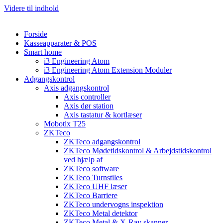
Videre til indhold
Forside
Kasseapparater & POS
Smart home
i3 Engineering Atom
i3 Engineering Atom Extension Moduler
Adgangskontrol
Axis adgangskontrol
Axis controller
Axis dør station
Axis tastatur & kortlæser
Mobotix T25
ZKTeco
ZKTeco adgangskontrol
ZKTeco Mødetidskontrol & Arbejdstidskontrol
ved hjælp af
ZKTeco software
ZKTeco Turnstiles
ZKTeco UHF læser
ZKTeco Barriere
ZKTeco undervogns inspektion
ZKTeco Metal detektor
ZKTeco Metal & X-Ray skanner