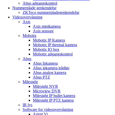
Abus adgangskontrol
Nummerplade genkendelse
ZKTeco nummerpladegenkendelse
Videoovervågning
Axis
Axis minikamera
Axis sensore
Mobotix
Mobotix IP Kamera
Mobotix IP thermal kamera
Mobotix IO box
Mobotix adgangskontrol
Abus
Abus Ipkamera
Abus ipkamera trådløs
Abus analog kamera
Abus PTZ
Milesight
Milesight NVR
Microview DVR
Milesight IP bullet kamera
Milesight IP PTZ kamera
IR lys
Software for videoovervågning
Agent Vi