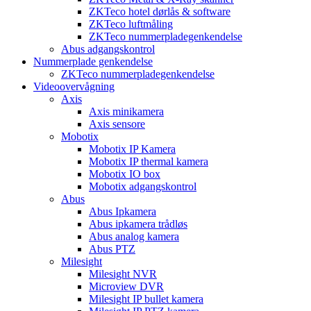
ZKTeco hotel dørlås & software
ZKTeco luftmåling
ZKTeco nummerpladegenkendelse
Abus adgangskontrol
Nummerplade genkendelse
ZKTeco nummerpladegenkendelse
Videoovervågning
Axis
Axis minikamera
Axis sensore
Mobotix
Mobotix IP Kamera
Mobotix IP thermal kamera
Mobotix IO box
Mobotix adgangskontrol
Abus
Abus Ipkamera
Abus ipkamera trådløs
Abus analog kamera
Abus PTZ
Milesight
Milesight NVR
Microview DVR
Milesight IP bullet kamera