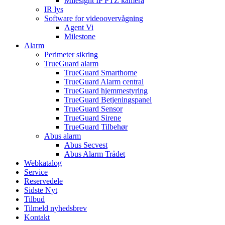
Milesight IP PTZ kamera
IR lys
Software for videoovervågning
Agent Vi
Milestone
Alarm
Perimeter sikring
TrueGuard alarm
TrueGuard Smarthome
TrueGuard Alarm central
TrueGuard hjemmestyring
TrueGuard Betjeningspanel
TrueGuard Sensor
TrueGuard Sirene
TrueGuard Tilbehør
Abus alarm
Abus Secvest
Abus Alarm Trådet
Webkatalog
Service
Reservedele
Sidste Nyt
Tilbud
Tilmeld nyhedsbrev
Kontakt