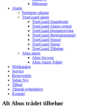
Milestone
Alarm
Perimeter sikring
TrueGuard alarm
TrueGuard Smarthome
TrueGuard Alarm central
TrueGuard hjemmestyring
TrueGuard Betjeningspanel
TrueGuard Sensor
TrueGuard Sirene
TrueGuard Tilbehør
Abus alarm
Abus Secvest
Abus Alarm Trådet
Webkatalog
Service
Reservedele
Sidste Nyt
Tilbud
Tilmeld nyhedsbrev
Kontakt
Alt Abus trådet tilbehør