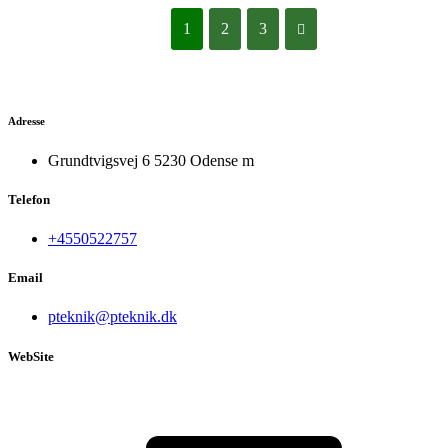
1
2
3
Adresse
Grundtvigsvej 6 5230 Odense m
Telefon
+4550522757
Email
pteknik@pteknik.dk
WebSite