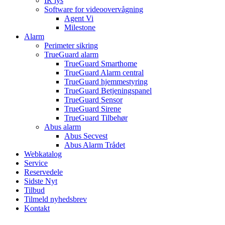
IR lys
Software for videoovervågning
Agent Vi
Milestone
Alarm
Perimeter sikring
TrueGuard alarm
TrueGuard Smarthome
TrueGuard Alarm central
TrueGuard hjemmestyring
TrueGuard Betjeningspanel
TrueGuard Sensor
TrueGuard Sirene
TrueGuard Tilbehør
Abus alarm
Abus Secvest
Abus Alarm Trådet
Webkatalog
Service
Reservedele
Sidste Nyt
Tilbud
Tilmeld nyhedsbrev
Kontakt