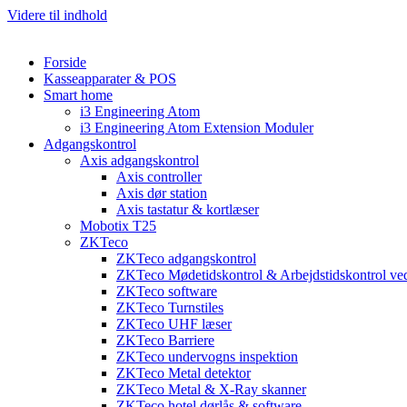
Videre til indhold
Forside
Kasseapparater & POS
Smart home
i3 Engineering Atom
i3 Engineering Atom Extension Moduler
Adgangskontrol
Axis adgangskontrol
Axis controller
Axis dør station
Axis tastatur & kortlæser
Mobotix T25
ZKTeco
ZKTeco adgangskontrol
ZKTeco Mødetidskontrol & Arbejdstidskontrol ved
ZKTeco software
ZKTeco Turnstiles
ZKTeco UHF læser
ZKTeco Barriere
ZKTeco undervogns inspektion
ZKTeco Metal detektor
ZKTeco Metal & X-Ray skanner
ZKTeco hotel dørlås & software